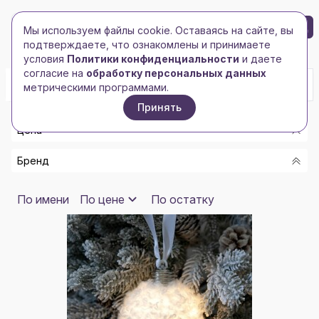
БРЕНД-ЛОГО
0
Мы используем файлы cookie. Оставаясь на сайте, вы
Toggle navigation
Toggle navigation
подтверждаете, что ознакомлены и принимаете
Главная
/
Новогодние подарки
/
Новогодние шары
условия
Политики конфиденциальности
и даете
согласие на
обработку персональных данных
метрическими программами.
Принять
Цена
Бренд
От
До
TEPLO
По имени
По цене
По остатку
РАЗНОЕ
Показать
СДЕЛАНО В РОССИИ
15