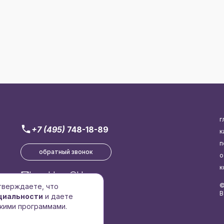
г
+7 (495)
748-18-89
к
п
обратный звонок
о
к
brend-logo@bk.ru
©
дтверждаете, что
В
циальности
и даете
кими программами.