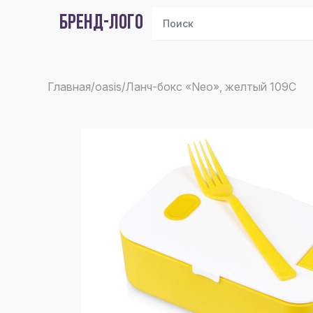
БРЕНД-ЛОГО
Главная
/
oasis
/
Ланч-бокс «Neo», желтый 109C