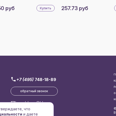
50 руб
257.73 руб
Купить
г
+7 (495)
748-18-89
к
п
обратный звонок
о
к
brend-logo@bk.ru
©
дтверждаете, что
В
циальности
и даете