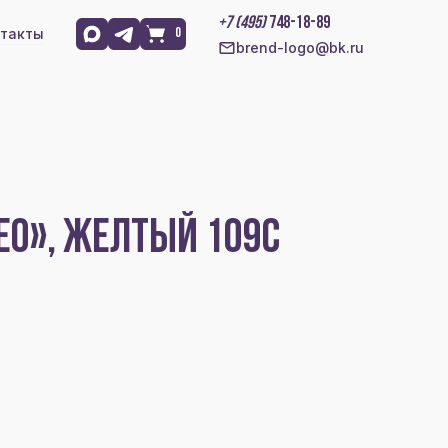
+7 (495)
748-18-89
такты
0
brend-logo@bk.ru
EO», ЖЕЛТЫЙ 109C