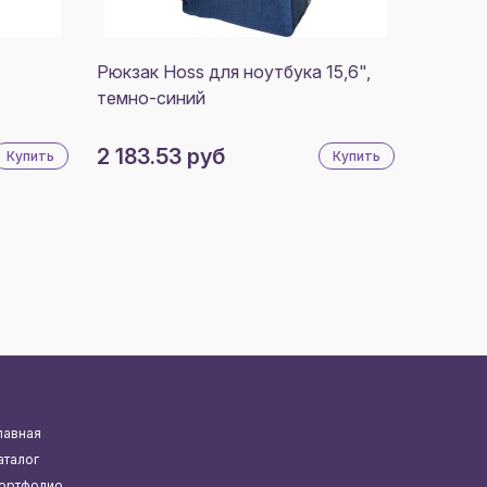
Рюкзак Hoss для ноутбука 15,6",
темно-синий
2 183.53 руб
Купить
Купить
лавная
аталог
ортфолио