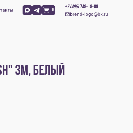
+7 (495)
748-18-89
такты
0
brend-logo@bk.ru
SH" 3М, БЕЛЫЙ