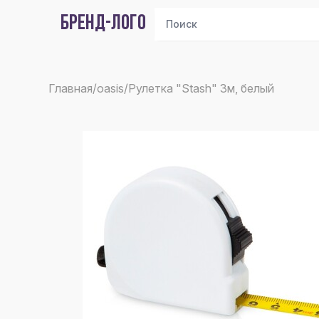
БРЕНД-ЛОГО
Главная
/
oasis
/
Рулетка "Stash" 3м, белый