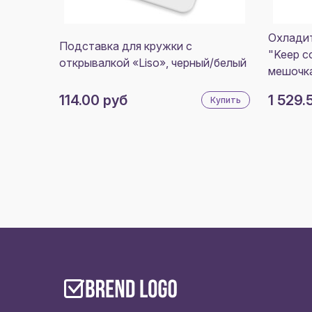
Охладит
Подставка для кружки с
"Keep c
открывалкой «Liso», черный/белый
мешочка
114.00 руб
1 529.
Купить