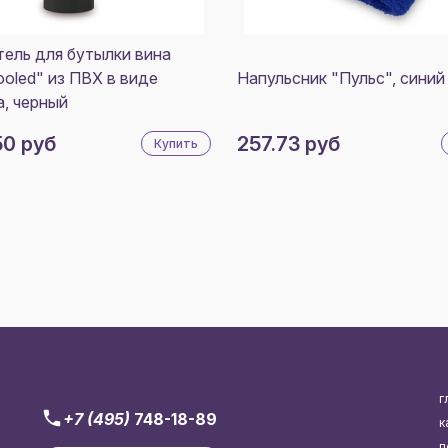
ель для бутылки вина
ooled" из ПВХ в виде
Напульсник "Пульс", синий
, черный
50 руб
257.73 руб
Купить
г
+7 (495)
748-18-89
к
п