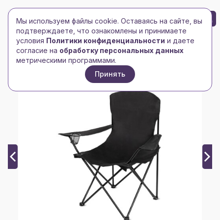
БРЕНД-ЛОГО
0
Мы используем файлы cookie. Оставаясь на сайте, вы
Toggle navigation
Toggle navigation
подтверждаете, что ознакомлены и принимаете
условия
Политики конфиденциальности
и даете
Главная
/
oasis
/
согласие на
обработку персональных данных
Складной стул для отдыха на природе Camp, черный
метрическими программами.
Принять