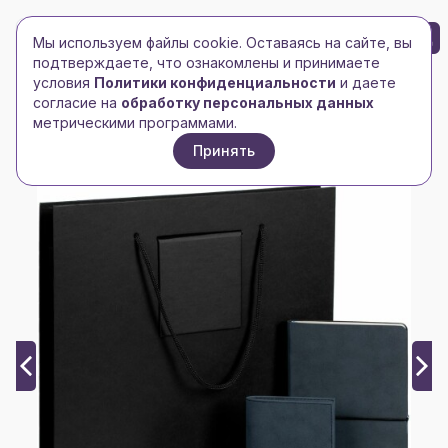
БРЕНД-ЛОГО
0
Мы используем файлы cookie. Оставаясь на сайте, вы
Toggle navigation
Toggle navigation
подтверждаете, что ознакомлены и принимаете
условия
Политики конфиденциальности
и даете
Главная
/
Офисные сувениры
/
Настольные приборы
/
согласие на
обработку персональных данных
Набор Nubuk Maxi, синий
метрическими программами.
Принять