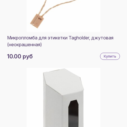
CAREON
CIRCLE JOY
COOLCOLOR
1787
DIGMA
Микропломба для этикетки Tagholder, джутовая
FIREBIRD
(неокрашенная)
FUTBITEX
10.00 руб
Купить
HARD WORK
INDIVO
IRONGLYPH
KLYMIT
KORIN
LEVENHUK
LUVA