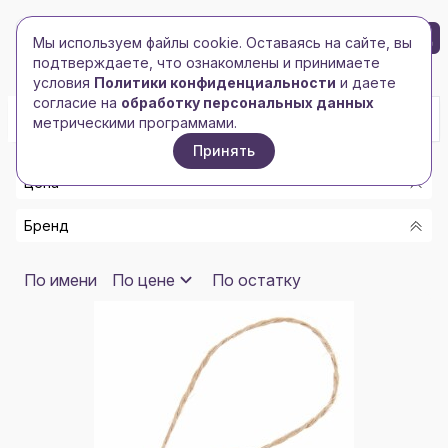
БРЕНД-ЛОГО
0
Мы используем файлы cookie. Оставаясь на сайте, вы
Toggle navigation
Toggle navigation
подтверждаете, что ознакомлены и принимаете
Главная
/
Pro111
условия
Политики конфиденциальности
и даете
согласие на
обработку персональных данных
метрическими программами.
Принять
Цена
Бренд
От
До
25DEGREES
По имени
По цене
По остатку
ALTAVOLO
Показать
ANDOR
APOLLO
AUTHOR'S