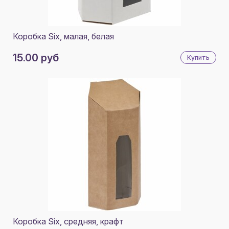
MAGELLAN
MANEVR
Коробка Six, малая, белая
MATTEO TANTINI
15.00 руб
Купить
MOLTI
NATUREHIKE
NEWONCE
NINEBOT
OPINEL
PASABAHCE
PHILIPPI
REGENT
RELAXIKA
Коробка Six, средняя, крафт