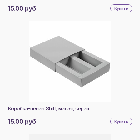
RENE ROYAL
15.00 руб
Купить
RITTER-PEN
SHERST
SKY-WACTHER
SMART SOLUTIONS
SOL'S
STORMTECH
STRIDE
T-BOLKA
TEPLO
Коробка-пенал Shift, малая, серая
TH CLOTHES
15.00 руб
Купить
TKANO
UNISCEND