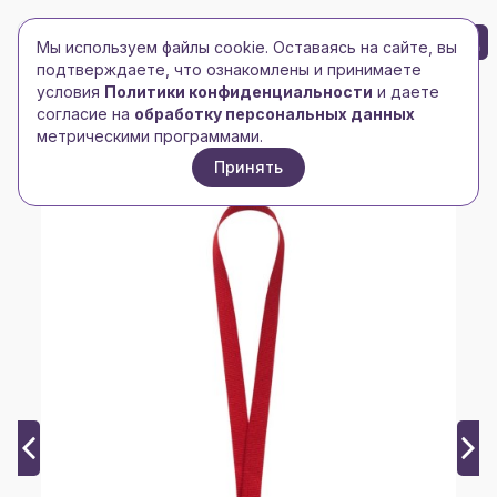
БРЕНД-ЛОГО
0
Мы используем файлы cookie. Оставаясь на сайте, вы
Toggle navigation
Toggle navigation
подтверждаете, что ознакомлены и принимаете
условия
Политики конфиденциальности
и даете
Главная
/
Промо-сувениры
/
Бейджи и ланьярды
/
согласие на
обработку персональных данных
Лента для бейджа Neckband, красная
метрическими программами.
Принять