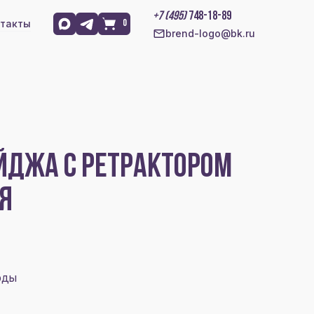
+7 (495)
748-18-89
такты
0
brend-logo@bk.ru
ЙДЖА С РЕТРАКТОРОМ
АЯ
рды