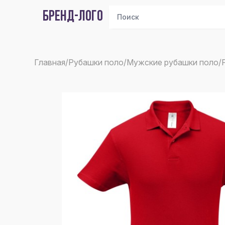
БРЕНД-ЛОГО
Главная
/
Рубашки поло
/
Мужские рубашки поло
/