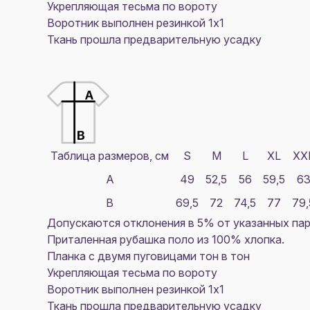
Укрепляющая тесьма по вороту
Воротник выполнен резинкой 1х1
Ткань прошла предварительную усадку
Таблица размеров, см
S
M
L
XL
XX
A
49
52,5
56
59,5
6
B
69,5
72
74,5
77
79,
Допускаются отклонения в 5% от указанных пар
Приталенная рубашка поло из 100% хлопка.
Планка с двумя пуговицами тон в тон
Укрепляющая тесьма по вороту
Воротник выполнен резинкой 1х1
Ткань прошла предварительную усадку