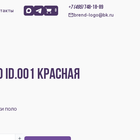
+7 (495)
748-18-89
такты
0
brend-logo@bk.ru
 ID.001 КРАСНАЯ
ки поло