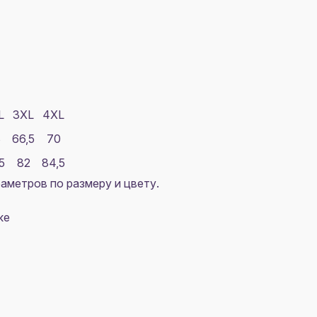
L
3XL
4XL
3
66,5
70
5
82
84,5
аметров по размеру и цвету.
ке