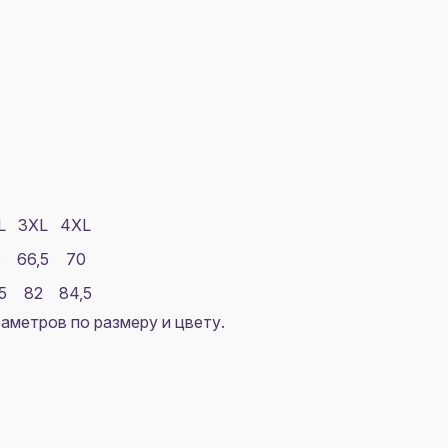
L
3XL
4XL
3
66,5
70
5
82
84,5
аметров по размеру и цвету.