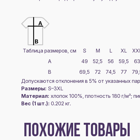
Таблица размеров, см
S
M
L
XL
XX
A
49
52,5
56
59,5
6
B
69,5
72
74,5
77
79,
Допускаются отклонения в 5% от указанных пар
Размеры:
S–3XL
Материал:
хлопок 100%, плотность 180 г/м²; пи
Вес (1 шт.):
0.202 кг.
ПОХОЖИЕ ТОВАРЫ