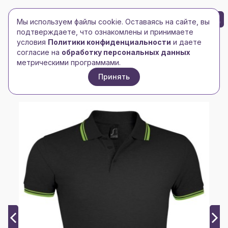
БРЕНД-ЛОГО
0
Мы используем файлы cookie. Оставаясь на сайте, вы
Toggle navigation
Toggle navigation
подтверждаете, что ознакомлены и принимаете
условия
Политики конфиденциальности
и даете
Главная
/
Рубашки поло
/
Мужские рубашки поло
/
согласие на
обработку персональных данных
Рубашка поло мужская Pasadena Men 200 с
метрическими программами.
контрастной отделкой, черная с зеленым
Принять