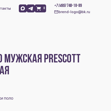
+7 (495)
748-18-89
такты
0
brend-logo@bk.ru
О МУЖСКАЯ PRESCOTT
НАЯ
ки поло