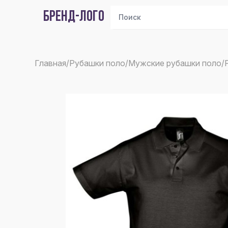
БРЕНД-ЛОГО
Главная
/
Рубашки поло
/
Мужские рубашки поло
/