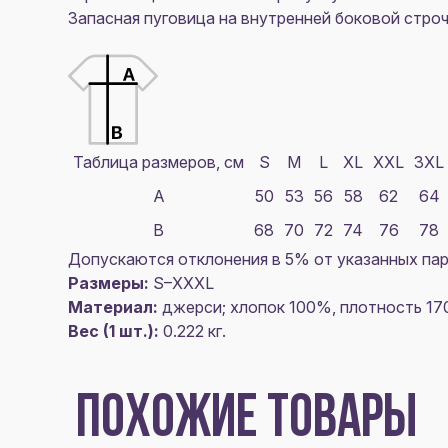
Запасная пуговица на внутренней боковой стро
Таблица размеров, см
S
M
L
XL
XXL
3XL
A
50
53
56
58
62
64
B
68
70
72
74
76
78
Допускаются отклонения в 5% от указанных пар
Размеры:
S–XXXL
Материал:
джерси; хлопок 100%, плотность 170
Вес (1 шт.):
0.222 кг.
ПОХОЖИЕ ТОВАРЫ