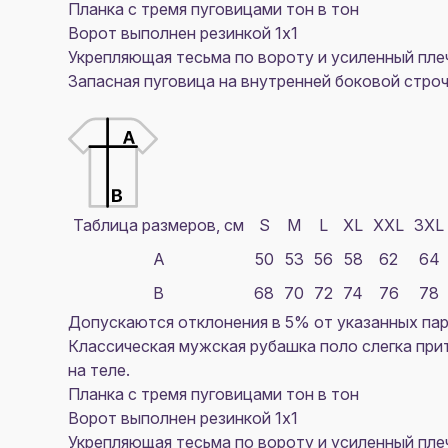
Планка с тремя пуговицами тон в тон
Ворот выполнен резинкой 1х1
Укрепляющая тесьма по вороту и усиленный пл
Запасная пуговица на внутренней боковой стро
Таблица размеров, см
S
M
L
XL
XXL
3XL
A
50
53
56
58
62
64
B
68
70
72
74
76
78
Допускаются отклонения в 5% от указанных пар
Классическая мужская рубашка поло слегка при
на теле.
Планка с тремя пуговицами тон в тон
Ворот выполнен резинкой 1х1
Укрепляющая тесьма по вороту и усиленный пл