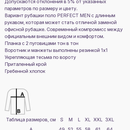
Допускаются отклонения в 5% от указанных
параметров по размеру и цвету.
Вариант рубашки поло
PERFECT MEN
с длинным
рукавом, которая может стать отличной заменой
офисной рубашке. Современный компромисс между
официальным внешним видом и комфортом.
Планка с 2 пуговицами тон в тон
Воротник и манжеты выполнены резинкой 1x1
Укрепляющая тесьма по вороту
Приталенный крой
Гребенной хлопок
Таблица размеров, см
S
M
L
XL
XXL
3XL
A
49
52
55
58
61
64