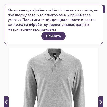
БРЕНД-ЛОГО
0
Мы используем файлы cookie. Оставаясь на сайте, вы
Toggle navigation
Toggle navigation
подтверждаете, что ознакомлены и принимаете
условия
Политики конфиденциальности
и даете
Главная
/
Рубашки поло
/
Мужские рубашки поло
/
согласие на
обработку персональных данных
Рубашка поло мужская с длинным рукавом Perfect
метрическими программами.
LSL Men, серый меланж
Принять