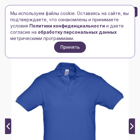
БРЕНД-ЛОГО
0
Мы используем файлы cookie. Оставаясь на сайте, вы
Toggle navigation
Toggle navigation
подтверждаете, что ознакомлены и принимаете
условия
Политики конфиденциальности
и даете
Главная
/
Рубашки поло
/
Мужские рубашки поло
/
согласие на
обработку персональных данных
Рубашка поло мужская Spirit 240, ярко-синяя (royal)
метрическими программами.
Принять