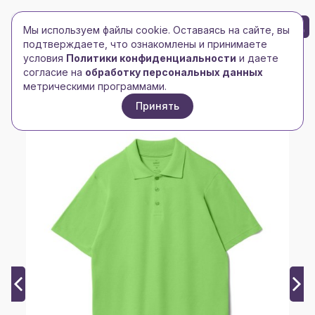
БРЕНД-ЛОГО
0
Мы используем файлы cookie. Оставаясь на сайте, вы
Toggle navigation
Toggle navigation
подтверждаете, что ознакомлены и принимаете
условия
Политики конфиденциальности
и даете
Главная
/
Рубашки поло
/
Мужские рубашки поло
/
согласие на
обработку персональных данных
Рубашка поло мужская Virma Light, зеленое яблоко
метрическими программами.
Принять