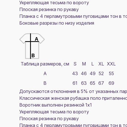
Укрепляющая тесьма по вороту
Плоская резинка по рукаву
Планка с 4 перламутровыми пуговицами тон в т
Боковые разрезы по низу изделия
Таблица размеров, см
S
M
L
XL
XXL
A
43
46
49
52
55
B
61
63
65
67
69
Допускаются отклонения в 5% от указанных пар
Классическая женская рубашка поло приталенног
Воротник выполнен резинкой 1х1
Укрепляющая тесьма по вороту
Плоская резинка по рукаву
Планка с 4 перламутровыми пуговицами тон в т