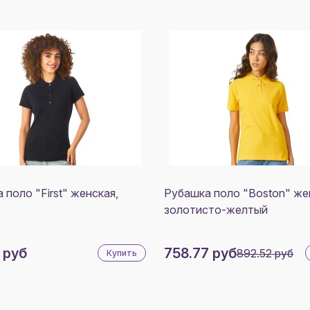
 поло "First" женская,
Рубашка поло "Boston" же
золотисто-желтый
 руб
758.77 руб
892.52 руб
Купить