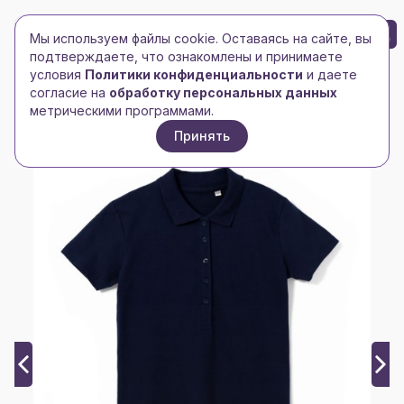
БРЕНД-ЛОГО
0
Мы используем файлы cookie. Оставаясь на сайте, вы
Toggle navigation
Toggle navigation
подтверждаете, что ознакомлены и принимаете
условия
Политики конфиденциальности
и даете
Главная
/
Рубашки поло
/
Женские рубашки поло
/
согласие на
обработку персональных данных
Рубашка поло женская Phoenix Women, темно-синяя
метрическими программами.
Принять