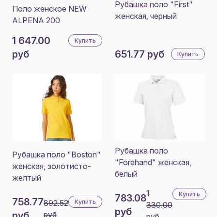
Рубашка поло "First"
Поло женское NEW
женская, черный
ALPENA 200
1 647.00
Купить
руб
651.77 руб
Купить
Рубашка поло
Рубашка поло "Boston"
"Forehand" женская,
женская, золотисто-
белый
желтый
1
Купить
783.08
758.77
892.52
Купить
330.00
руб
руб
руб
руб