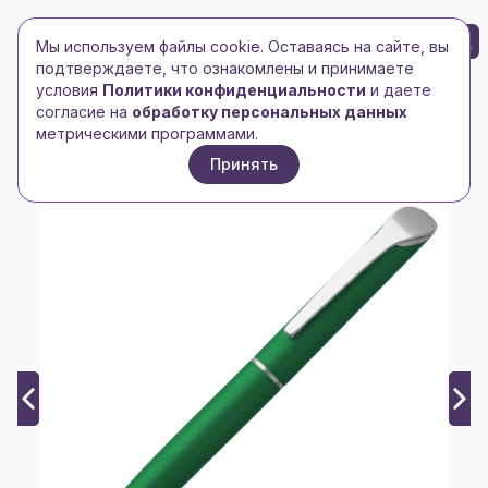
БРЕНД-ЛОГО
0
Мы используем файлы cookie. Оставаясь на сайте, вы
Toggle navigation
Toggle navigation
подтверждаете, что ознакомлены и принимаете
условия
Политики конфиденциальности
и даете
Главная
/
Ручки, карандаши, маркеры
/
согласие на
обработку персональных данных
Ручки металлические
/
Ручка шариковая Glide, зеленая
метрическими программами.
Принять