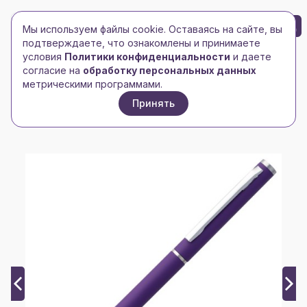
БРЕНД-ЛОГО
0
Мы используем файлы cookie. Оставаясь на сайте, вы
Toggle navigation
Toggle navigation
подтверждаете, что ознакомлены и принимаете
условия
Политики конфиденциальности
и даете
Главная
/
Ручки, карандаши, маркеры
/
согласие на
обработку персональных данных
Ручки металлические
/
метрическими программами.
Ручка шариковая Hotel Chrome, ver.2, матовая
Принять
фиолетовая