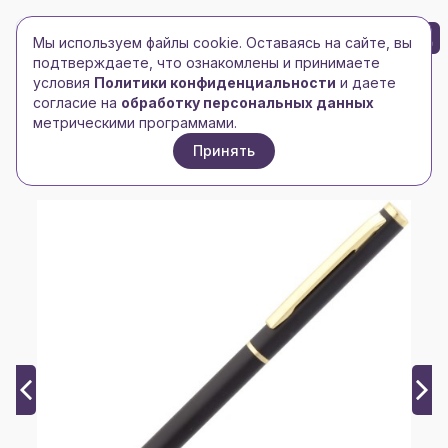
БРЕНД-ЛОГО
0
Мы используем файлы cookie. Оставаясь на сайте, вы
Toggle navigation
Toggle navigation
подтверждаете, что ознакомлены и принимаете
условия
Политики конфиденциальности
и даете
Главная
/
Ручки, карандаши, маркеры
/
согласие на
обработку персональных данных
Ручки металлические
/
метрическими программами.
Ручка шариковая Hotel Gold, ver.2, матовая черная
Принять