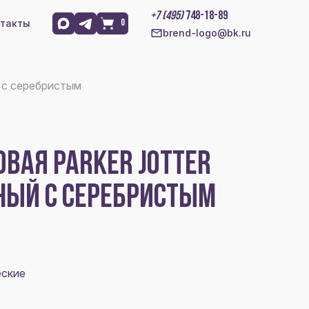
+7 (495)
748-18-89
такты
0
brend-logo@bk.ru
й с серебристым
ВАЯ PARKER JOTTER
РНЫЙ С СЕРЕБРИСТЫМ
еские