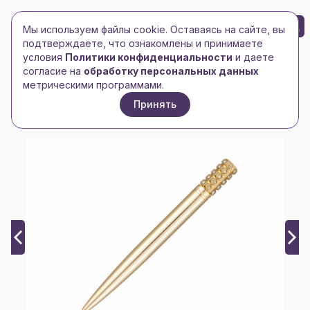
БРЕНД-ЛОГО
0
Мы используем файлы cookie. Оставаясь на сайте, вы
Toggle navigation
Toggle navigation
подтверждаете, что ознакомлены и принимаете
условия
Политики конфиденциальности
и даете
Главная
/
Ручки, карандаши, маркеры
/
согласие на
обработку персональных данных
Ручки металлические
/
метрическими программами.
Ручка шариковая Pierre Cardin GRACE, золотистый
Принять