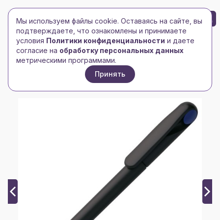
БРЕНД-ЛОГО
0
Мы используем файлы cookie. Оставаясь на сайте, вы
Toggle navigation
Toggle navigation
подтверждаете, что ознакомлены и принимаете
условия
Политики конфиденциальности
и даете
Главная
/
Ручки, карандаши, маркеры
/
согласие на
обработку персональных данных
Ручки пластиковые
/
метрическими программами.
Ручка шариковая Prodir DS1 TMM Dot, черная с синим
Принять