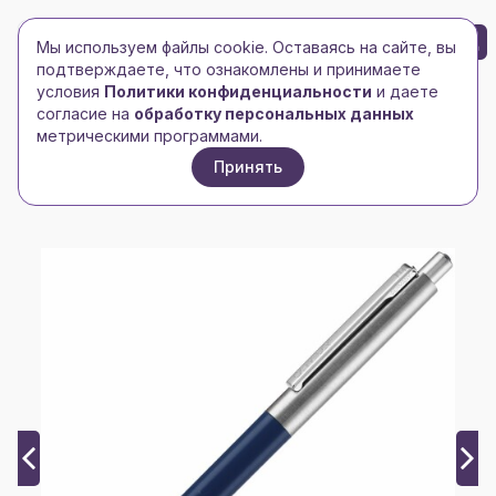
БРЕНД-ЛОГО
0
Мы используем файлы cookie. Оставаясь на сайте, вы
Toggle navigation
Toggle navigation
подтверждаете, что ознакомлены и принимаете
условия
Политики конфиденциальности
и даете
Главная
/
Ручки, карандаши, маркеры
/
согласие на
обработку персональных данных
Ручки пластиковые
/
метрическими программами.
Ручка шариковая Senator Point Metal, ver.2, темно-
Принять
синяя