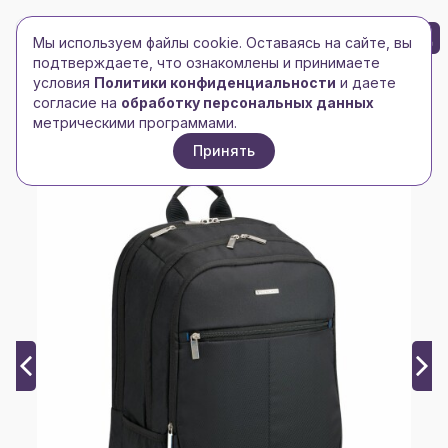
БРЕНД-ЛОГО
0
Мы используем файлы cookie. Оставаясь на сайте, вы
Toggle navigation
Toggle navigation
подтверждаете, что ознакомлены и принимаете
условия
Политики конфиденциальности
и даете
Главная
/
Рюкзаки
/
Рюкзаки на каждый день
/
согласие на
обработку персональных данных
Рюкзак Easy Office, черный
метрическими программами.
Принять