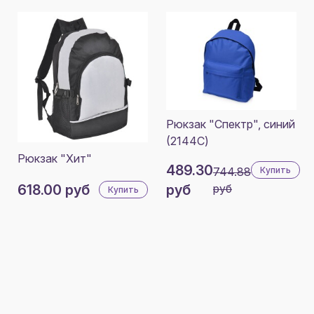
Рюкзак "Спектр", синий
(2144C)
Рюкзак "Хит"
489.30
744.88
Купить
618.00 руб
руб
руб
Купить