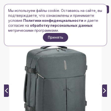
БРЕНД-ЛОГО
0
Мы используем файлы cookie. Оставаясь на сайте, вы
Toggle navigation
Toggle navigation
подтверждаете, что ознакомлены и принимаете
условия
Политики конфиденциальности
и даете
Главная
/
Рюкзаки
/
Рюкзаки на каждый день
/
согласие на
обработку персональных данных
Рюкзак Ironik 2.0 L, серый
метрическими программами.
Принять