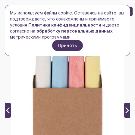
БРЕНД-ЛОГО
0
Мы используем файлы cookie. Оставаясь на сайте, вы
Toggle navigation
Toggle navigation
подтверждаете, что ознакомлены и принимаете
условия
Политики конфиденциальности
и даете
Главная
/
Спорт, отдых, туризм
/
Игры и головоломки
/
согласие на
обработку персональных данных
Набор цветных мелков Art Concrete
метрическими программами.
Принять