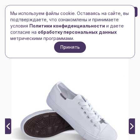
БРЕНД-ЛОГО
0
Мы используем файлы cookie. Оставаясь на сайте, вы
Toggle navigation
Toggle navigation
подтверждаете, что ознакомлены и принимаете
условия
Политики конфиденциальности
и даете
Главная
/
Спорт, отдых, туризм
/
Спортивные товары
/
согласие на
обработку персональных данных
Кеды Energisk, белые
метрическими программами.
Принять