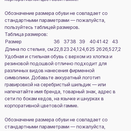
Обозначение размера обуви не совпадает со
стандартными параметрами — пожалуйста,
пользуйтесь таблицей размеров.
Таблица размеров:
Размер
36
37
38
39
40
41
42
43
Длина по стельке, см
22,8
23
24,1
24,6
25
26
26,5
27,2
Удобная и стильная обувь с верхом из хлопка и
резиновой подошвой отлично подходит для
различных видов нанесения фирменной
символики. Добавьте аккуратный логотип
гравировкой на серебристый шильдик — или
напечатайте имя бренда, товарный знак, адрес в
сети по бокам кедов, на язычке и шнурках в
корпоративной цветовой гамме.
Обозначение размера обуви не совпадает со
стандартными параметрами — пожалуйста,