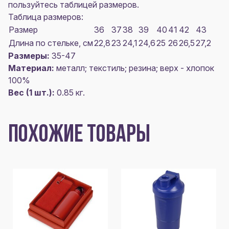
пользуйтесь таблицей размеров.
Таблица размеров:
Размер
36
37
38
39
40
41
42
43
Длина по стельке, см
22,8
23
24,1
24,6
25
26
26,5
27,2
Размеры:
35-47
Материал:
металл; текстиль; резина; верх - хлопок
100%
Вес (1 шт.):
0.85 кг.
ПОХОЖИЕ ТОВАРЫ