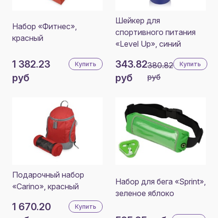
Шейкер для
Набор «Фитнес»,
спортивного питания
красный
«Level Up», синий
1 382.23
343.82
Купить
380.82
Купить
руб
руб
руб
Подарочный набор
Набор для бега «Sprint»,
«Carino», красный
зеленое яблоко
1 670.20
Купить