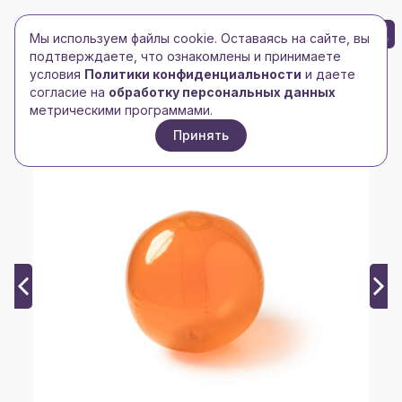
БРЕНД-ЛОГО
0
Мы используем файлы cookie. Оставаясь на сайте, вы
Toggle navigation
Toggle navigation
подтверждаете, что ознакомлены и принимаете
условия
Политики конфиденциальности
и даете
Главная
/
Спорт, отдых, туризм
/
Всё для пляжа
/
согласие на
обработку персональных данных
Надувной пляжный мяч Kipar, оранжевый
метрическими программами.
Принять