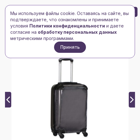
БРЕНД-ЛОГО
0
Мы используем файлы cookie. Оставаясь на сайте, вы
Toggle navigation
Toggle navigation
подтверждаете, что ознакомлены и принимаете
условия
Политики конфиденциальности
и даете
Главная
/
Сумки и чемоданы
/
Чемоданы
/
согласие на
обработку персональных данных
Чемодан прозрачный «Visit» со сменной вставкой
метрическими программами.
Принять