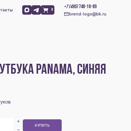
+7 (495)
748-18-89
такты
0
brend-logo@bk.ru
УТБУКА PANAMA, СИНЯЯ
буков
КУПИТЬ