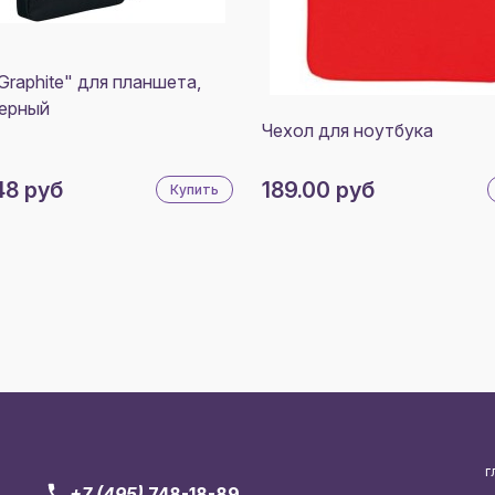
Graphite" для планшета,
ерный
Чехол для ноутбука
48 руб
189.00 руб
Купить
г
+7 (495)
748-18-89