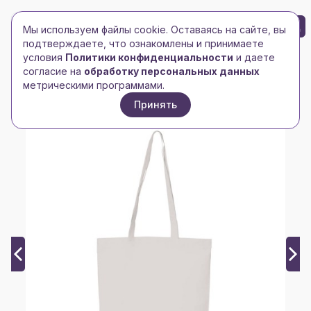
БРЕНД-ЛОГО
0
Мы используем файлы cookie. Оставаясь на сайте, вы
Toggle navigation
Toggle navigation
подтверждаете, что ознакомлены и принимаете
условия
Политики конфиденциальности
и даете
Главная
/
Сумки и чемоданы
/
Сумки для покупок
/
согласие на
обработку персональных данных
Сумка для покупок PROMO
метрическими программами.
Принять