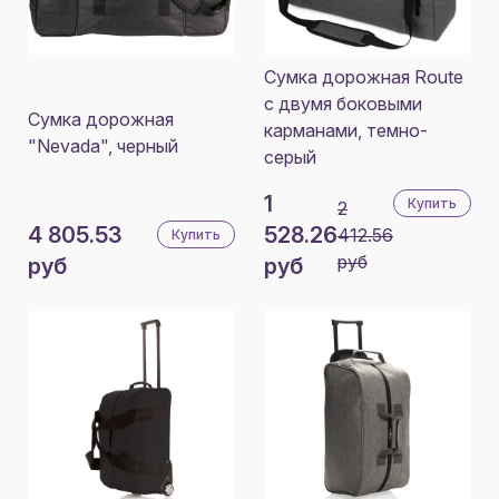
Сумка дорожная Route
с двумя боковыми
Сумка дорожная
карманами, темно-
"Nevada", черный
серый
1
Купить
2
4 805.53
528.26
412.56
Купить
руб
руб
руб