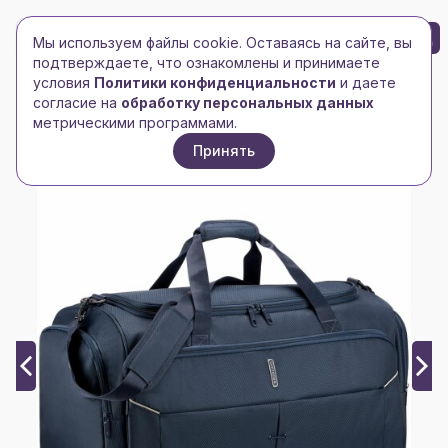
БРЕНД-ЛОГО
0
Мы используем файлы cookie. Оставаясь на сайте, вы
Toggle navigation
Toggle navigation
подтверждаете, что ознакомлены и принимаете
условия
Политики конфиденциальности
и даете
Главная
/
Сумки и чемоданы
/
Сумки дорожные
/
согласие на
обработку персональных данных
Сумка дорожная Ironik 2.0 L, синяя
метрическими программами.
Принять