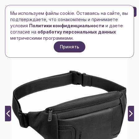
БРЕНД-ЛОГО
0
Мы используем файлы cookie. Оставаясь на сайте, вы
Toggle navigation
Toggle navigation
подтверждаете, что ознакомлены и принимаете
условия
Политики конфиденциальности
и даете
Главная
/
Сумки и чемоданы
/
Сумки поясные
/
согласие на
обработку персональных данных
Сумка поясная Panama, черная
метрическими программами.
Принять