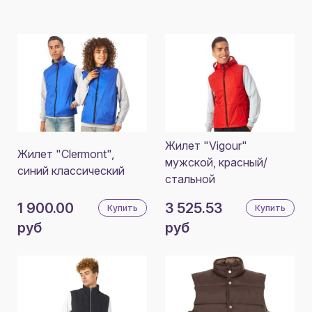
Жилет "Vigour"
Жилет "Clermont",
мужской, красный/
синий классический
стальной
1 900.00
3 525.53
Купить
Купить
руб
руб