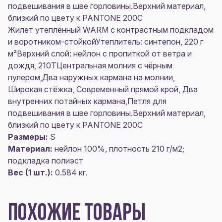
подвешивания в шве горловины.Верхний материал,
близкий по цвету к PANTONE 200C
Жилет утеплённый WARM c контрастным подкладом
и воротником-стойкойУтеплитель: синтепон, 220 г
м²Верхний слой: нейлон с пропиткой от ветра и
дождя, 210TЦентральная молния с чёрным
пулером,Два наружных кармана на молнии,
Широкая стёжка, Современный прямой крой, Два
внутренних потайных кармана,Петля для
подвешивания в шве горловины.Верхний материал,
близкий по цвету к PANTONE 200C
Размеры:
S
Материал:
нейлон 100%, плотность 210 г/м2;
подкладка полиэст
Вес (1 шт.):
0.584 кг.
ПОХОЖИЕ ТОВАРЫ