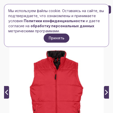
БРЕНД-ЛОГО
0
Мы используем файлы cookie. Оставаясь на сайте, вы
Toggle navigation
Toggle navigation
подтверждаете, что ознакомлены и принимаете
условия
Политики конфиденциальности
и даете
Главная
/
Свитера, джемперы, жилеты
/
Жилеты
/
согласие на
обработку персональных данных
Жилет мужской WARM 210T
метрическими программами.
Принять