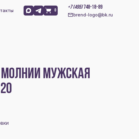
+7 (495)
748-18-89
такты
0
brend-logo@bk.ru
А МОЛНИИ МУЖСКАЯ
220
овки