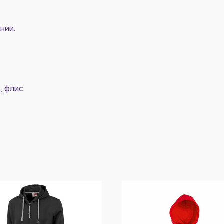
нии.
, флис