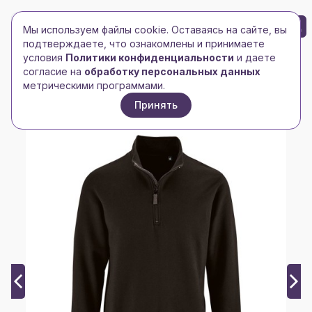
БРЕНД-ЛОГО
0
Мы используем файлы cookie. Оставаясь на сайте, вы
Toggle navigation
Toggle navigation
подтверждаете, что ознакомлены и принимаете
условия
Политики конфиденциальности
и даете
Главная
/
Толстовки
/
Мужские толстовки
/
согласие на
обработку персональных данных
Толстовка Stan, черная
метрическими программами.
Принять