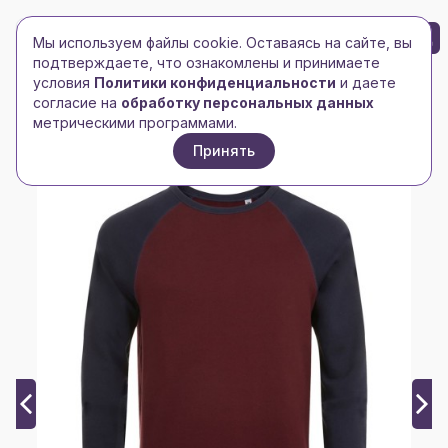
БРЕНД-ЛОГО
0
Мы используем файлы cookie. Оставаясь на сайте, вы
Toggle navigation
Toggle navigation
подтверждаете, что ознакомлены и принимаете
условия
Политики конфиденциальности
и даете
Главная
/
Толстовки
/
Мужские толстовки
/
согласие на
обработку персональных данных
Толстовка унисекс Sandro, бордовая с темно-синим
метрическими программами.
Принять