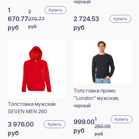
черный
1
Купить
2
670.77
2 724.53
270.77
Купить
руб
руб
руб
Толстовка промо
"London" мужская,
Толстовка мужская
черный
SEVEN MEN 280
1
Купить
999.00
3 976.00
Купить
250.00
руб
руб
руб