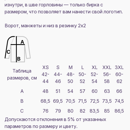
изнутри, в шве горловины — только бирка с
размером, что позволяет вам нанести свой логотип.
Ворот, манжеты и низ в резинку 2x2
XS
S
M
L
XL
XXL
3XL
Таблица
42-
44-
48-
50-
52-
56-
60-
размеров, см
44
46
50
52
54
58
62
A
48
51
54
57
60
63
66
B
68,5
69,5
70,5
71,5
72,5
73,5
74,5
C
76
79
80
82
83,5
85
86,5
Допускаются отклонения в 5% от указанных
параметров по размеру и цвету.