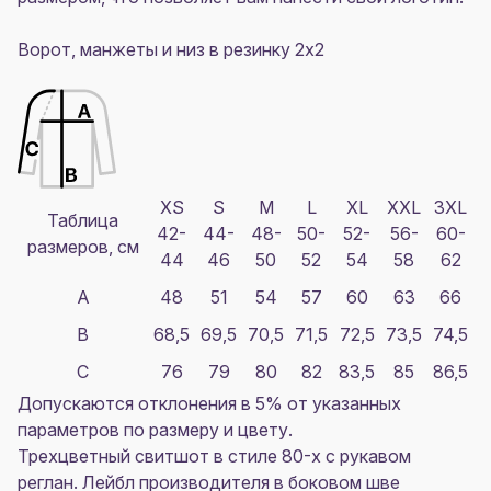
Ворот, манжеты и низ в резинку 2x2
XS
S
M
L
XL
XXL
3XL
Таблица
42-
44-
48-
50-
52-
56-
60-
размеров, см
44
46
50
52
54
58
62
A
48
51
54
57
60
63
66
B
68,5
69,5
70,5
71,5
72,5
73,5
74,5
C
76
79
80
82
83,5
85
86,5
Допускаются отклонения в 5% от указанных
параметров по размеру и цвету.
Трехцветный свитшот в стиле 80-х с рукавом
реглан. Лейбл производителя в боковом шве