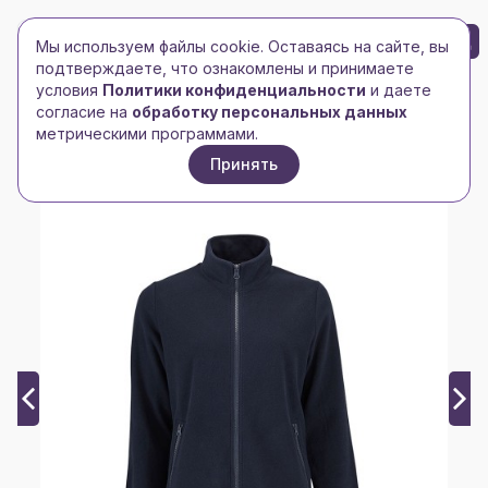
БРЕНД-ЛОГО
0
Мы используем файлы cookie. Оставаясь на сайте, вы
Toggle navigation
Toggle navigation
подтверждаете, что ознакомлены и принимаете
условия
Политики конфиденциальности
и даете
Главная
/
Толстовки
/
Женские толстовки
/
согласие на
обработку персональных данных
Толстовка женская флисовая NORMAN WOMEN 220
метрическими программами.
Принять