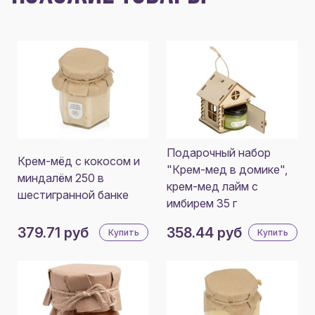
Подарочный набор
Крем-мёд с кокосом и
"Крем-мед в домике",
миндалём 250 в
крем-мед лайм с
шестигранной банке
имбирем 35 г
379.71 руб
358.44 руб
Купить
Купить