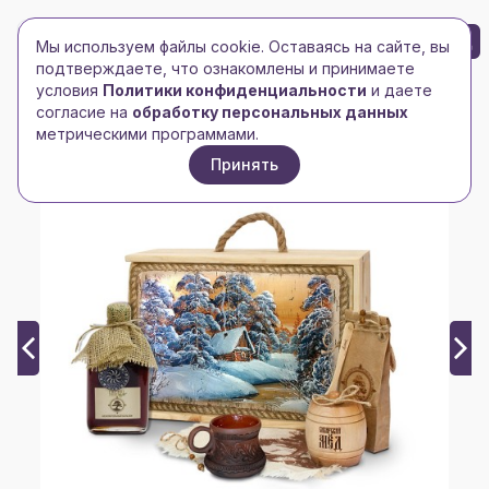
БРЕНД-ЛОГО
0
Мы используем файлы cookie. Оставаясь на сайте, вы
Toggle navigation
Toggle navigation
подтверждаете, что ознакомлены и принимаете
условия
Политики конфиденциальности
и даете
Главная
/
Вкусные подарки
/
Наборы с мёдом
/
согласие на
обработку персональных данных
Подарочный набор "Лесная пасека", бежевый
метрическими программами.
Принять