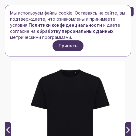
БРЕНД-ЛОГО
0
Мы используем файлы cookie. Оставаясь на сайте, вы
Toggle navigation
Toggle navigation
подтверждаете, что ознакомлены и принимаете
условия
Политики конфиденциальности
и даете
Главная
/
xindao
/
согласие на
обработку персональных данных
Футболка Iqoniq Kakadu из переработанного хлопка,
метрическими программами.
свободный крой, унисекс, 180 г/м²
Принять