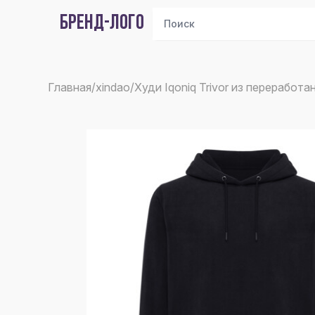
БРЕНД-ЛОГО
Главная
/
xindao
/
Худи Iqoniq Trivor из переработ