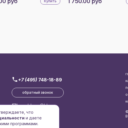
00 руб
1 750.00 руб
Купить
г
+7 (495)
748-18-89
к
п
обратный звонок
о
к
brend-logo@bk.ru
©
дтверждаете, что
В
циальности
и даете
кими программами.