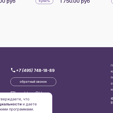
00 руб
1 750.00 руб
Купить
г
+7 (495)
748-18-89
к
п
обратный звонок
о
к
brend-logo@bk.ru
©
дтверждаете, что
В
циальности
и даете
кими программами.