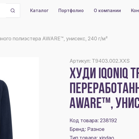
Портфолио
О компании
Кон
Каталог
анного полиэстера AWARE™, унисекс, 240 г/м²
Артикул: T9403.002.XXS
ХУДИ IQONIQ T
ПЕРЕРАБОТАН
AWARE™, УНИС
Код товара: 238192
Бренд: Разное
Тип товара: xindao