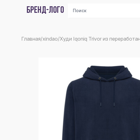
БРЕНД-ЛОГО
Главная
/
xindao
/
Худи Iqoniq Trivor из переработ