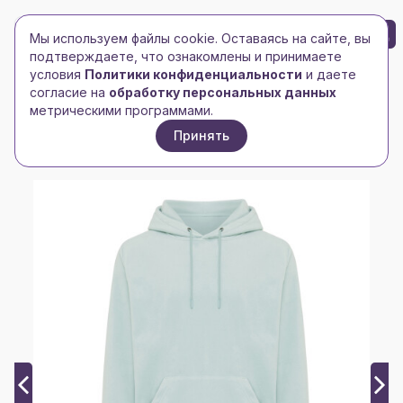
БРЕНД-ЛОГО
0
Мы используем файлы cookie. Оставаясь на сайте, вы
Toggle navigation
Toggle navigation
подтверждаете, что ознакомлены и принимаете
условия
Политики конфиденциальности
и даете
Главная
/
xindao
/
согласие на
обработку персональных данных
Худи Iqoniq Trivor из переработанного полиэстера
метрическими программами.
AWARE™, унисекс, 240 г/м²
Принять