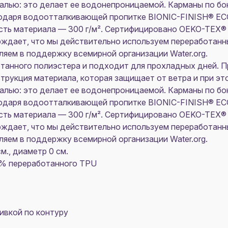
алью: это делает ее водонепроницаемой. Карманы по бо
годаря водоотталкивающей пропитке BIONIC-FINISH® EC
ность материала — 300 г/м². Сертифицировано OEKO-TE
дает, что мы действительно используем переработанн
яем в поддержку всемирной организации Water.org.
отанного полиэстера и подходит для прохладных дней. П
рукция материала, которая защищает от ветра и при это
алью: это делает ее водонепроницаемой. Карманы по бо
годаря водоотталкивающей пропитке BIONIC-FINISH® EC
ность материала — 300 г/м². Сертифицировано OEKO-TE
дает, что мы действительно используем переработанн
яем в поддержку всемирной организации Water.org.
м., диаметр 0 см.
7% переработанного TPU
ивкой по контуру