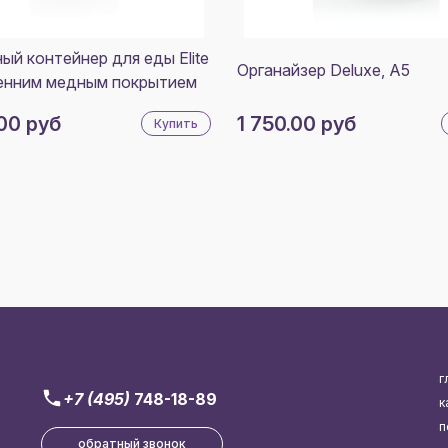
ый контейнер для еды Elite
Органайзер Deluxe, A5
енним медным покрытием
00 руб
1 750.00 руб
Купить
г
+7 (495)
748-18-89
к
п
обратный звонок