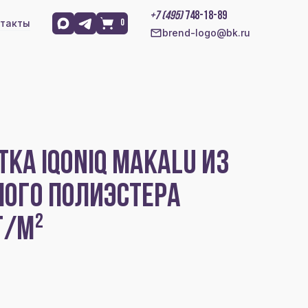
+7 (495)
748-18-89
такты
0
brend-logo@bk.ru
КА IQONIQ MAKALU ИЗ
НОГО ПОЛИЭСТЕРА
Г/М²