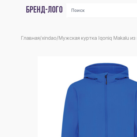
БРЕНД-ЛОГО
Главная
/
xindao
/
Мужская куртка Iqoniq Makalu и