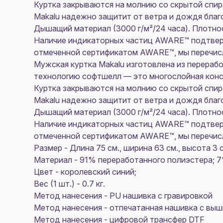
Куртка закрываются на молнию со скрытой спир
Makalu надежно защитит от ветра и дождя бла
Дышащий материал (3000 г/м²/24 часа). Плот
Наличие индикаторных частиц AWARE™ подтверж
отмеченной сертификатом AWARE™, мы перечисл
Мужская куртка Makalu изготовлена из перераб
технологию софтшелл — это многослойная конст
Куртка закрываются на молнию со скрытой спир
Makalu надежно защитит от ветра и дождя бла
Дышащий материал (3000 г/м²/24 часа). Плот
Наличие индикаторных частиц AWARE™ подтверж
отмеченной сертификатом AWARE™, мы перечисл
Размер - Длина 75 см., ширина 63 см., высота 3 с
Материал - 91% переработанного полиэстера; 
Цвет - королевский синий;
Вес (1 шт.) - 0.7 кг.
Метод нанесения - PU нашивка с гравировкой
Метод нанесения - отпечатанная нашивка с выш
Метод нанесения - цифровой трансфер DTF