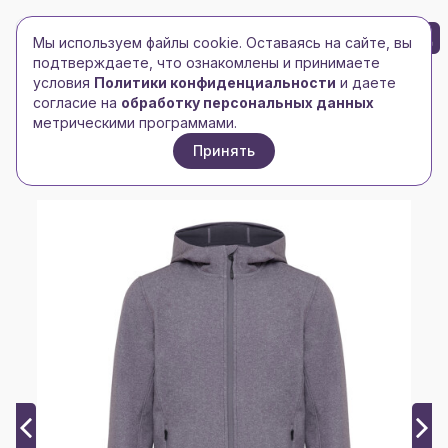
БРЕНД-ЛОГО
0
Мы используем файлы cookie. Оставаясь на сайте, вы
Toggle navigation
Toggle navigation
подтверждаете, что ознакомлены и принимаете
условия
Политики конфиденциальности
и даете
Главная
/
xindao
/
согласие на
обработку персональных данных
Мужская куртка Iqoniq Makalu из переработанного
метрическими программами.
полиэстера AWARE™, 300 г/м²
Принять