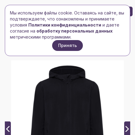
БРЕНД-ЛОГО
0
Мы используем файлы cookie. Оставаясь на сайте, вы
Toggle navigation
Toggle navigation
подтверждаете, что ознакомлены и принимаете
условия
Политики конфиденциальности
и даете
Главная
/
xindao
/
согласие на
обработку персональных данных
Мужская куртка Iqoniq Makalu из переработанного
метрическими программами.
полиэстера AWARE™, 300 г/м²
Принять