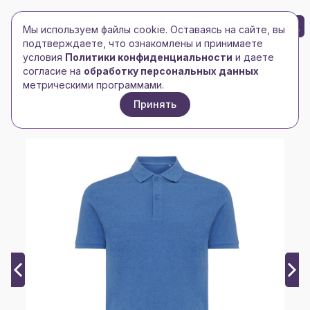
БРЕНД-ЛОГО
0
Мы используем файлы cookie. Оставаясь на сайте, вы
Toggle navigation
Toggle navigation
подтверждаете, что ознакомлены и принимаете
условия
Политики конфиденциальности
и даете
Главная
/
xindao
/
согласие на
обработку персональных данных
Рубашка поло Iqoniq Yosemite из переработанного
метрическими программами.
хлопка-пике, унисекс, 220 г/м²
Принять