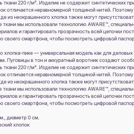
ь ткани 220 г/м². Изделие не содержит синтетических п
ок отличается неравномерной толщиной нитей. Поэтом
жде из неокрашенного хлопка также могут присутствоват
е ткани мы использовали технологию AWARE™, специаль
иалов и гарантировать прозрачность всей цепочки пост
ю своего смартфона, чтобы посмотреть цифровой паспор
го хлопка-пике — универсальная модель как для деловых 
м. Пуговицы в тон и аккуратный воротник создают особ
ь ткани 220 г/м². Изделие не содержит синтетических п
ок отличается неравномерной толщиной нитей. Поэтом
жде из неокрашенного хлопка также могут присутствоват
е ткани мы использовали технологию AWARE™, специаль
иалов и гарантировать прозрачность всей цепочки пост
ю своего смартфона, чтобы посмотреть цифровой паспор
м., диаметр 0 см.
еский хлопок