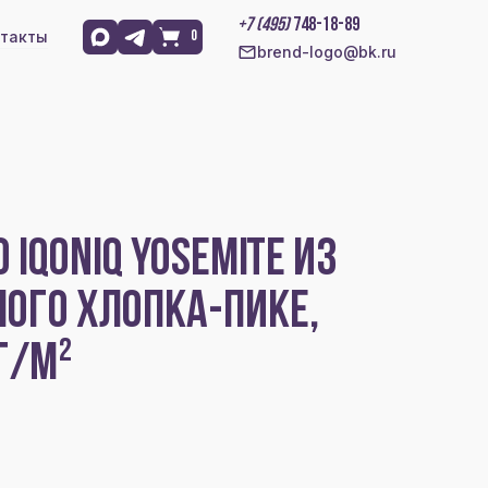
+7 (495)
748-18-89
такты
0
brend-logo@bk.ru
IQONIQ YOSEMITE ИЗ
ОГО ХЛОПКА-ПИКЕ,
Г/М²