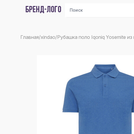
БРЕНД-ЛОГО
Главная
/
xindao
/
Рубашка поло Iqoniq Yosemite из