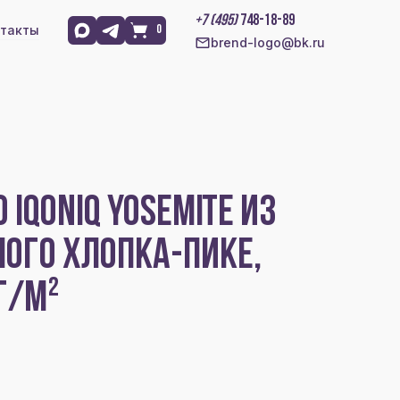
+7 (495)
748-18-89
такты
0
brend-logo@bk.ru
IQONIQ YOSEMITE ИЗ
ОГО ХЛОПКА-ПИКЕ,
Г/М²