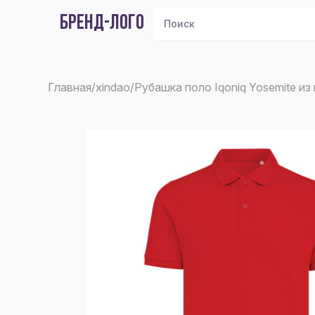
БРЕНД-ЛОГО
Главная
/
xindao
/
Рубашка поло Iqoniq Yosemite из