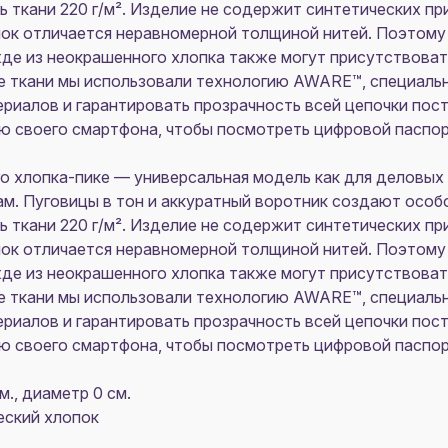
ь ткани 220 г/м². Изделие не содержит синтетических п
ок отличается неравномерной толщиной нитей. Поэтом
жде из неокрашенного хлопка также могут присутствоват
е ткани мы использовали технологию AWARE™, специаль
иалов и гарантировать прозрачность всей цепочки пост
ю своего смартфона, чтобы посмотреть цифровой паспор
го хлопка-пике — универсальная модель как для деловых 
м. Пуговицы в тон и аккуратный воротник создают особ
ь ткани 220 г/м². Изделие не содержит синтетических п
ок отличается неравномерной толщиной нитей. Поэтом
жде из неокрашенного хлопка также могут присутствоват
е ткани мы использовали технологию AWARE™, специаль
иалов и гарантировать прозрачность всей цепочки пост
ю своего смартфона, чтобы посмотреть цифровой паспор
м., диаметр 0 см.
еский хлопок